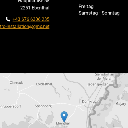
Hauptstraße 58
Freitag
2251 Ebenthal
Samstag - Sonntag
+43 676 6306 235

ktro-installation@gmx.net