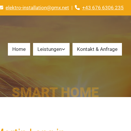
elektro-installation@gmx.net
|
+43 676 6306 235


Home
Leistungen
Kontakt & Anfrage
SMART HOME